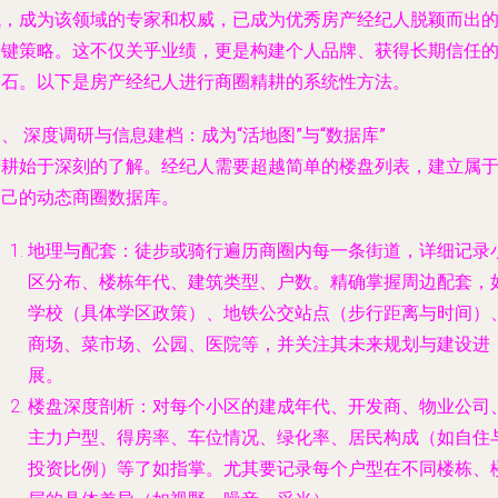
域，成为该领域的专家和权威，已成为优秀房产经纪人脱颖而出
关键策略。这不仅关乎业绩，更是构建个人品牌、获得长期信任
基石。以下是房产经纪人进行商圈精耕的系统性方法。
、 深度调研与信息建档：成为“活地图”与“数据库”
精耕始于深刻的了解。经纪人需要超越简单的楼盘列表，建立属
自己的动态商圈数据库。
地理与配套
：徒步或骑行遍历商圈内每一条街道，详细记录
区分布、楼栋年代、建筑类型、户数。精确掌握周边配套，
学校（具体学区政策）、地铁公交站点（步行距离与时间）
商场、菜市场、公园、医院等，并关注其未来规划与建设进
展。
楼盘深度剖析
：对每个小区的建成年代、开发商、物业公司
主力户型、得房率、车位情况、绿化率、居民构成（如自住
投资比例）等了如指掌。尤其要记录每个户型在不同楼栋、