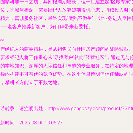
商圈精耕非一日之功，其回报周期较长，但一旦建立起“区域专家”
地位，护城河极深。需要经纪人放弃短期投机心态，持续投入时
与精力，真诚服务社区，最终实现“做熟不做生”，让业务进入良性
环——老客户推荐新客户，好口碑带来新委托。
**
房产经纪人的商圈精耕，是从销售员向社区房产顾问的战略转型
要求经纪人将工作重心从“寻找客户”转向“经营社区”，通过无与
比的本地知识、深厚的人际信任和卓越的专业服务，在特定的地
半径内构建不可替代的竞争优势。在这个信息透明但信任稀缺的
代，精耕者方能立于不败之地。
若转载，请注明出处：http://www.gongbozy.com/product/73.ht
新时间：2026-08-05 19:05:27