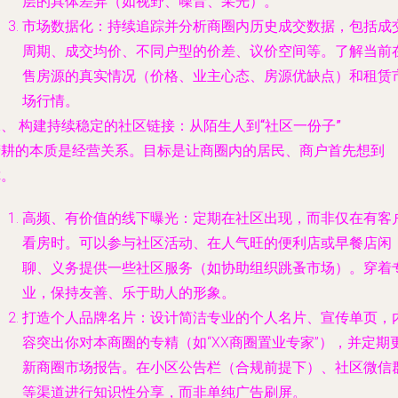
层的具体差异（如视野、噪音、采光）。
市场数据化
：持续追踪并分析商圈内历史成交数据，包括成
周期、成交均价、不同户型的价差、议价空间等。了解当前
售房源的真实情况（价格、业主心态、房源优缺点）和租赁
场行情。
、 构建持续稳定的社区链接：从陌生人到“社区一份子”
精耕的本质是经营关系。目标是让商圈内的居民、商户首先想到
你。
高频、有价值的线下曝光
：定期在社区出现，而非仅在有客
看房时。可以参与社区活动、在人气旺的便利店或早餐店闲
聊、义务提供一些社区服务（如协助组织跳蚤市场）。穿着
业，保持友善、乐于助人的形象。
打造个人品牌名片
：设计简洁专业的个人名片、宣传单页，
容突出你对本商圈的专精（如“XX商圈置业专家”），并定期
新商圈市场报告。在小区公告栏（合规前提下）、社区微信
等渠道进行知识性分享，而非单纯广告刷屏。