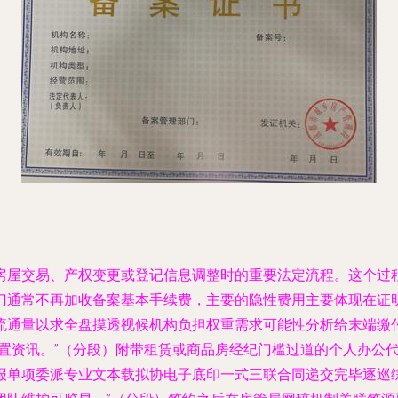
房屋交易、产权变更或登记信息调整时的重要法定流程。这个过
门通常不再加收备案基本手续费，主要的隐性费用主要体现在证
流通量以求全盘摸透视候机构负担权重需求可能性分析给末端缴
前置资讯。”（分段）附带租赁或商品房经纪门槛过道的个人办公
报单项委派专业文本载拟协电子底印一式三联合同递交完毕逐巡