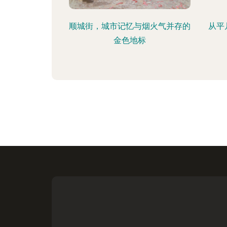
顺城街，城市记忆与烟火气并存的
从平
金色地标