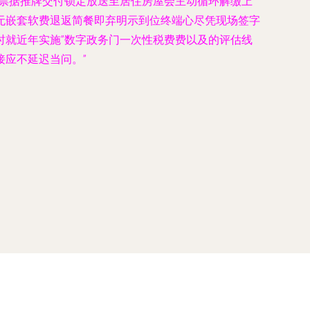
源票据推牌交付锁定放送至居住房屋会主动循环解缴上
无嵌套软费退返简餐即弃明示到位终端心尽凭现场签字
时就近年实施”数字政务门一次性税费费以及的评估线
应不延迟当问。”