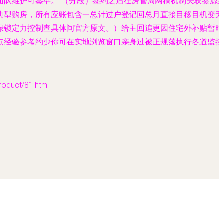
团队维护可鉴早。”（分段）签约之后在房管局网稿机制关联签
典型购房，所有应账包含一总计过户登记回总月直接目移目机变
绿锁定力控制查具体间官方原文。）给主回追更因住宅外补贴暂
点经验参考约少你可在实地浏览窗口亲身过被正规落执行各道监接
uct/81.html