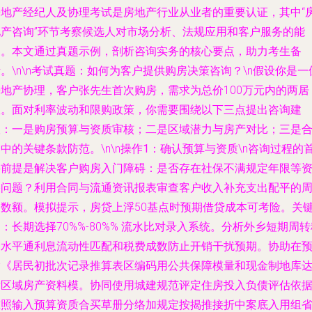
房地产经纪人及协理考试是房地产行业从业者的重要认证，其中“
地产咨询”环节考察候选人对市场分析、法规应用和客户服务的能
力。本文通过真题示例，剖析咨询实务的核心要点，助力考生备
。\n\n
考试真题：如何为客户提供购房决策咨询？
\n假设你是一
房地产协理，客户张先生首次购房，需求为总价100万元内的两居
室。面对利率波动和限购政策，你需要围绕以下三点提出咨询建
议：一是购房预算与资质审核；二是区域潜力与房产对比；三是
中的关键条款防范。\n\n
操作1：确认预算与资质
\n咨询过程的
要前提是解决客户购房入门障碍：是否存在社保不满规定年限等
格问题？利用合同与流通资讯报表审查客户收入补充支出配平的
期数额。模拟提示，房贷上浮50基点时预期借贷成本可考险。关
：长期选择70%%-80%% 流水比对录入系统。分析外乡短期周转
金水平通利息流动性匹配和税费成数防止开销干扰预期。协助在
输《居民初批次记录推算表区编码用公共保障模量和现金制地库
标区域房产资料模。协同使用城建规范评定住房投入负债评估依
准照输入预算资质合买草册分络加规定按揭推接折中案底入用组