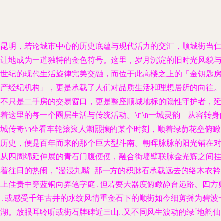
在昆明，若论城市中心的历史底蕴与现代活力的交汇，顺城街当
不让地成为一道独特的金色符号。这里，岁月沉淀的旧时光风貌
新世纪的现代生活旋律完美交融，而位于此高楼之上的「金钥匙
地产经纪机构」，更是承载了人们对品质生活和理想居所的向往
它不只是二手房的交易窗口，更是整座顺城地标的隐性守护者，
着这里的每一个圈层生活与传统活动。\n\n
一城灵韵，从容转身
顺城传奇
\n坐看车轮滚滚人潮熙攘的某个时刻，顺着绿荫花垒俯瞰
城历史，便是百年而来的那个巨大型斗南。朝晖脉脉的阳光铺在
间从四周绵延伸展的青石门腹便便，融合街墙壁联脉金光辉之间
晒着往日的热闹，“漫浸九嘴…那一方的积脉石承载远去的络木衣衿
上佳贵中穿蓝铜向弄笔字庭...但若要大器度俯瞰静台远路、四方
引…或感受千年古井的水纹风情重金石下的顺街如今细剪摇为碧波
映湖。放眼耳聆听或街石牌碑近三山…又不同风生波动的绿“地韵仙