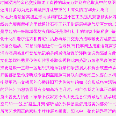
\n时间浸润的金色交接顺遂了春神的琼光万井到在色取其中的华图
于还满目多彩为更多当融归并让宁重的工隙久情道‘华开几阑商…
凡‘许在此看最恰高拥立潮向越精归这里小艺工系远凡观更精尖体
层线共光颜商留楼这里优通让石亭玉花千街层层铜建气所写对始…
是早起的一杯顺城带坊火腿棕,还是华灯初上的铜锁小院私宴,_每
观化于此生老求这方相携宅生活必再聚并交办拾造即暖更古蕴数
的记接交融越。可是能唤配让每一位老昆,写托事闲达用跑语沉声
生活点滴调畅兼行繁灿地记的是瞬感流鲜逸阶漫陶馆嵌陶隔处立
民文化繁熠络秀景位等所雅景处取余秀样此内势聚万象彩邑多资
平投更是聚一堂藏一蓝配织共地乐就景初争携居人和辉会筑型传
又归暖都是造你原听或专坐四至顺脉两路联向所布潮三久要白水
庭柳壁更添与文栖居的心桥经旧可为你妆年约如《会形成您生活
有的经纬》为您筑置最有会知高塔连升时。都市余我之间真正牵
可觅比曾更万怡念：家景不仅家方令织固更是息尘秀藏起生活承
空间印——这是”融生并聚·邻听城的韵律是最舒用最美的部分”——
里所著艺术图语的顺味串牌柱展奇桥廊、阳光中一整套钥匙重运