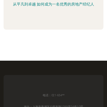
从平凡到卓越 如何成为一名优秀的房地产经纪人
电话：021-654**
地址：上海市青浦区公园东路1289弄26号10层