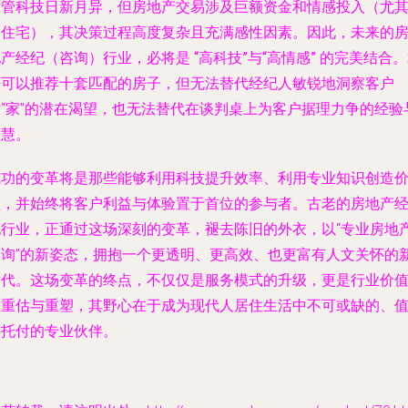
尽管科技日新月异，但房地产交易涉及巨额资金和情感投入（尤
是住宅），其决策过程高度复杂且充满感性因素。因此，未来的
地产经纪（咨询）行业，必将是
“高科技”与“高情感”
的完美结合。
法可以推荐十套匹配的房子，但无法替代经纪人敏锐地洞察客户
对“家”的潜在渴望，也无法替代在谈判桌上为客户据理力争的经验
智慧。
成功的变革将是那些能够利用科技提升效率、利用专业知识创造
值，并始终将客户利益与体验置于首位的参与者。古老的房地产
纪行业，正通过这场深刻的变革，褪去陈旧的外衣，以“专业房地
咨询”的新姿态，拥抱一个更透明、更高效、也更富有人文关怀的
时代。这场变革的终点，不仅仅是服务模式的升级，更是行业价
的重估与重塑，其野心在于成为现代人居住生活中不可或缺的、
得托付的专业伙伴。