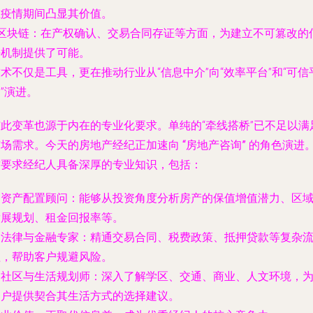
在疫情期间凸显其价值。
区块链
：在产权确认、交易合同存证等方面，为建立不可篡改的
任机制提供了可能。
术不仅是工具，更在推动行业从“信息中介”向“效率平台”和“可信
”演进。
与此变革也源于内在的专业化要求。单纯的“牵线搭桥”已不足以满
市场需求。今天的房地产经纪正加速向
“房地产咨询”
的角色演进
这要求经纪人具备深厚的专业知识，包括：
.
资产配置顾问
：能够从投资角度分析房产的保值增值潜力、区
发展规划、租金回报率等。
.
法律与金融专家
：精通交易合同、税费政策、抵押贷款等复杂
程，帮助客户规避风险。
.
社区与生活规划师
：深入了解学区、交通、商业、人文环境，
客户提供契合其生活方式的选择建议。