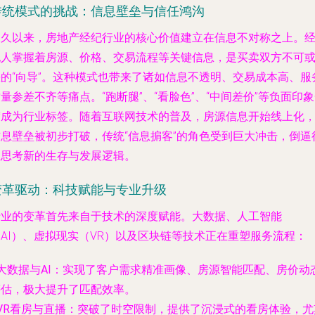
传统模式的挑战：信息壁垒与信任鸿沟
长久以来，房地产经纪行业的核心价值建立在信息不对称之上。
纪人掌握着房源、价格、交易流程等关键信息，是买卖双方不可
缺的“向导”。这种模式也带来了诸如信息不透明、交易成本高、服
量参差不齐等痛点。“跑断腿”、“看脸色”、“中间差价”等负面印
度成为行业标签。随着互联网技术的普及，房源信息开始线上化
信息壁垒被初步打破，传统“信息掮客”的角色受到巨大冲击，倒逼
业思考新的生存与发展逻辑。
变革驱动：科技赋能与专业升级
行业的变革首先来自于技术的深度赋能。大数据、人工智能
（AI）、虚拟现实（VR）以及区块链等技术正在重塑服务流程：
大数据与AI
：实现了客户需求精准画像、房源智能匹配、房价动
评估，极大提升了匹配效率。
VR看房与直播
：突破了时空限制，提供了沉浸式的看房体验，尤